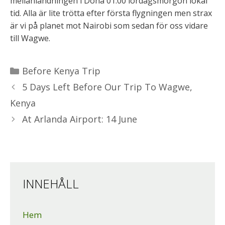
mellanlandningen i Doha 01.00 lördagsmorgon lokal
tid. Alla är lite trötta efter första flygningen men strax
är vi på planet mot Nairobi som sedan för oss vidare
till Wagwe.
Kategorier
Before Kenya Trip
5 Days Left Before Our Trip To Wagwe,
Kenya
At Arlanda Airport: 14 June
INNEHÅLL
Hem