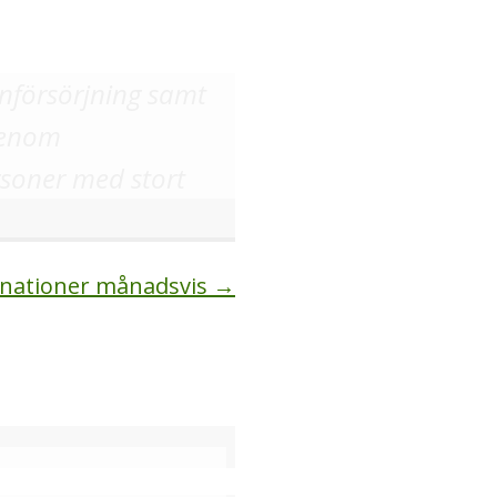
enförsörjning samt
 genom
rsoner med stort
donationer månadsvis →