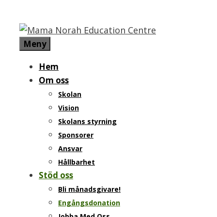
Hoppa
till
innehåll
Meny
Hem
Om oss
Skolan
Vision
Skolans styrning
Sponsorer
ENG
Ansvar
Hållbarhet
Stöd oss
Bli månadsgivare!
Engångsdonation
Jobba Med Oss