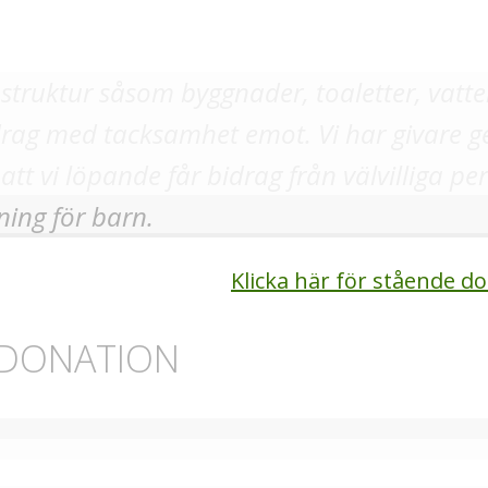
rastruktur såsom byggnader, toaletter, vatt
bidrag med tacksamhet emot. Vi har givare
t vi löpande får bidrag från välvilliga pe
ning för barn.
Klicka här för stående 
 DONATION