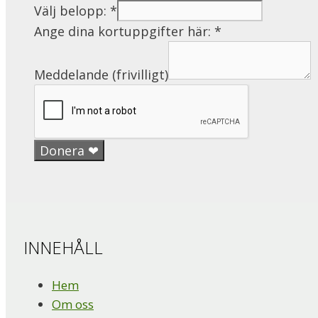
Välj belopp:
*
Ange dina kortuppgifter här:
*
Meddelande (frivilligt)
Donera ❤︎
INNEHÅLL
Hem
Om oss