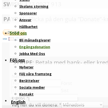
SWISH
: 123 0927 913
Skolans styrning
Sponsorer
PAYPAL
: Klicka på den gula ”Donate”-
Ansvar
Hållbarhet
Stöd oss
Bli månadsgivare!
Engångsdonation
Jobba Med Oss
Följ oss
STRIPE
: Betala med bank- eller kre
Nyheter
Följ våra framsteg
Namn
*
Berättelser
Först
Sociala medier
Sist
Kontakt
E-post
*
English
Välj hur du vill donera:
*