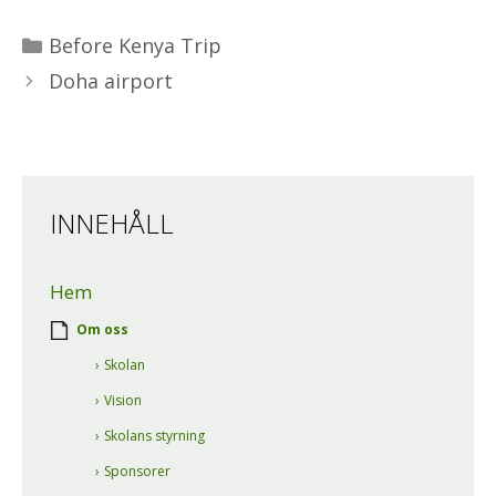
Kategorier
Before Kenya Trip
Doha airport
INNEHÅLL
Hem
Om oss
Skolan
Vision
Skolans styrning
Sponsorer