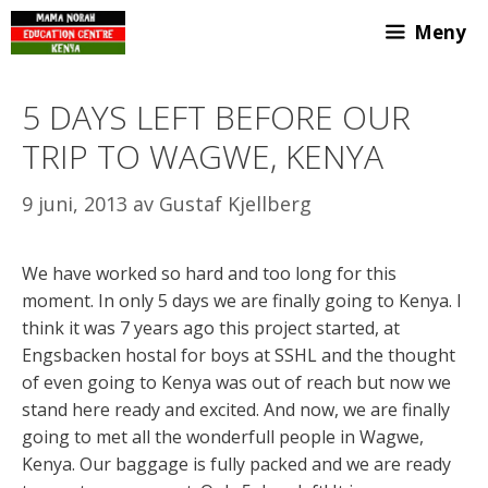
Hoppa
Meny
till
innehåll
5 DAYS LEFT BEFORE OUR
TRIP TO WAGWE, KENYA
9 juni, 2013
av
Gustaf Kjellberg
We have worked so hard and too long for this
moment. In only 5 days we are finally going to Kenya. I
think it was 7 years ago this project started, at
Engsbacken hostal for boys at SSHL and the thought
of even going to Kenya was out of reach but now we
stand here ready and excited. And now, we are finally
going to met all the wonderfull people in Wagwe,
Kenya. Our baggage is fully packed and we are ready