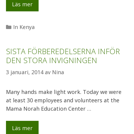
Läs mer
Kategorier
In Kenya
SISTA FÖRBEREDELSERNA INFÖR
DEN STORA INVIGNINGEN
3 januari, 2014
av
Nina
Many hands make light work. Today we were
at least 30 employees and volunteers at the
Mama Norah Education Center …
Läs mer