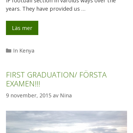
IF football section in varoius ways over the
years. They have provided us …
Läs mer
Kategorier
In Kenya
FIRST GRADUATION/ FÖRSTA
EXAMEN!!!
9 november, 2015
av
Nina