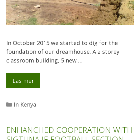
In October 2015 we started to dig for the
foundation of our dreamhouse. A 2 storey
classroom building, 5 new …
Läs mer
Kategorier
In Kenya
ENHANCHED COOPERATION WITH
SIGTUNA IF-FOOTBALL SECTION