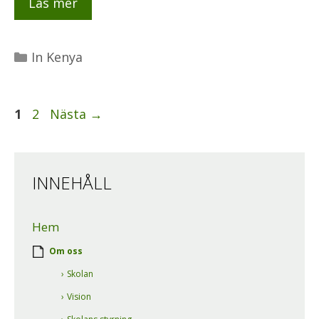
Läs mer
Kategorier
In Kenya
Sida
Sida
1
2
Nästa
→
INNEHÅLL
Hem
Om oss
Skolan
Vision