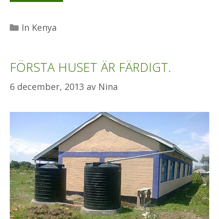
Kategorier
In Kenya
FÖRSTA HUSET ÄR FÄRDIGT.
6 december, 2013
av
Nina