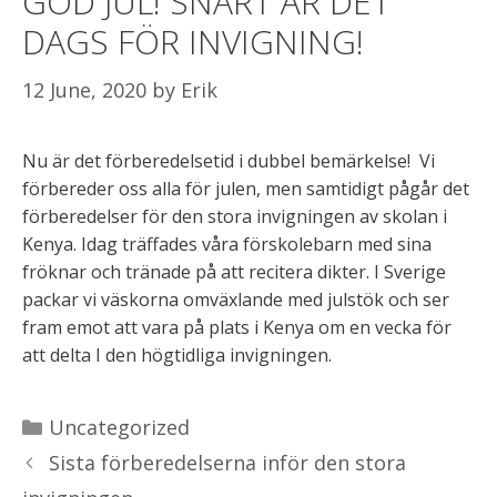
GOD JUL! SNART ÄR DET
DAGS FÖR INVIGNING!
12 June, 2020
by
Erik
Nu är det förberedelsetid i dubbel bemärkelse! Vi
förbereder oss alla för julen, men samtidigt pågår det
förberedelser för den stora invigningen av skolan i
Kenya. Idag träffades våra förskolebarn med sina
fröknar och tränade på att recitera dikter. I Sverige
packar vi väskorna omväxlande med julstök och ser
fram emot att vara på plats i Kenya om en vecka för
att delta I den högtidliga invigningen.
Categories
Uncategorized
Sista förberedelserna inför den stora