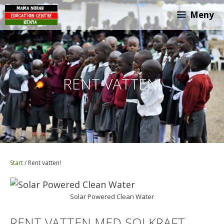
Hoppa
Meny
till
innehåll
RENT VATTEN!
Start
/
Rent vatten!
Solar Powered Clean Water
RENT VATTEN MED SOLKRAFT