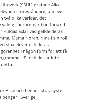
äroverk (SSHL) pratade Alice
elevhemsföreståndare, om livet
n två olika världar, det
v väldigt berörd när hon förstod
r Huldas axlar vad gällde deras
mma, Mama Norah. Nina i sin roll
d sina elever och deras
lgörenhet i någon form för att få
rogrammet IB, och det är inte
 detta.
ick Alice och hennes storasyster
 pengar i Sverige.