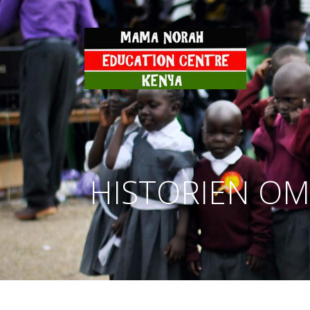
Hoppa
till
innehåll
HISTORIEN O