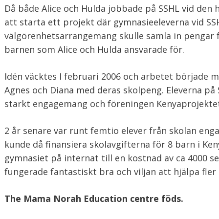
Då både Alice och Hulda jobbade på SSHL vid den 
att starta ett projekt där gymnasieeleverna vid S
välgörenhetsarrangemang skulle samla in pengar fö
barnen som Alice och Hulda ansvarade för.
Idén väcktes I februari 2006 och arbetet började me
Agnes och Diana med deras skolpeng. Eleverna på
starkt engagemang och föreningen Kenyaprojektet
2 år senare var runt femtio elever från skolan eng
kunde då finansiera skolavgifterna för 8 barn i Ken
gymnasiet på internat till en kostnad av ca 4000 s
fungerade fantastiskt bra och viljan att hjälpa fler 
The Mama Norah Education centre föds.