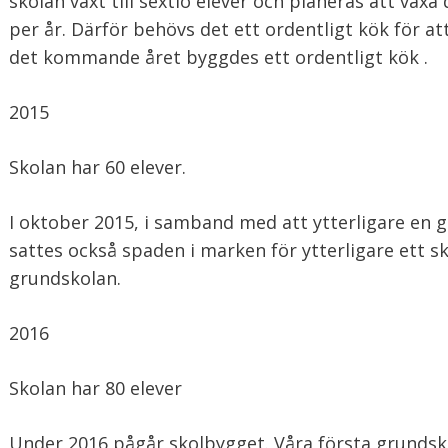
skolan växt till sextio elever och planeras att väx
per år. Därför behövs det ett ordentligt kök för 
det kommande året byggdes ett ordentligt kök .
2015
Skolan har 60 elever.
I oktober 2015, i samband med att ytterligare en 
sattes också spaden i marken för ytterligare ett 
grundskolan.
2016
Skolan har 80 elever
Under 2016 pågår skolbygget. Våra första grundsko